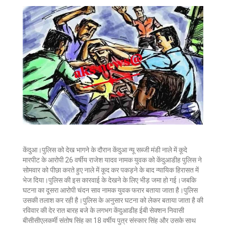
केंदुआ।पुलिस को देख भागने के दौरान केंदुआ न्यू सब्जी मंडी नाले में कूदे
मारपीट के आरोपी 26 वर्षीय राजेश यादव नामक युवक को केंदुआडीह पुलिस ने
सोमवार को पीछा करते हुए नाले में कूद कर पकड़ने के बाद न्यायिक हिरासत में
भेज दिया।पुलिस की इस कारवाई के देखने के लिए भीड़ जमा हो गई।जबकि
घटना का दूसरा आरोपी चंदन साव नामक युवक फरार बताया जाता है।पुलिस
उसकी तलाश कर रही है।पुलिस के अनुसार घटना को लेकर बताया जाता है की
रविवार की देर रात बारह बजे के लगभग केंदुआडीह ईबी सेक्शन निवासी
बीसीसीएलकर्मी संतोष सिंह का 18 वर्षीय पुत्र संस्कार सिंह और उसके साथ